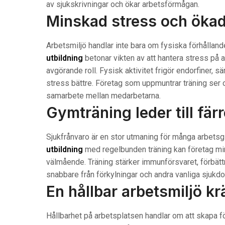
av sjukskrivningar och ökar arbetsförmågan.
Minskad stress och ökad
Arbetsmiljö handlar inte bara om fysiska förhålla
utbildning
betonar vikten av att hantera stress på 
avgörande roll. Fysisk aktivitet frigör endorfiner, s
stress bättre. Företag som uppmuntrar träning ser 
samarbete mellan medarbetarna.
Gymträning leder till fär
Sjukfrånvaro är en stor utmaning för många arbets
utbildning
med regelbunden träning kan företag min
välmående. Träning stärker immunförsvaret, förbättr
snabbare från förkylningar och andra vanliga sjukd
En hållbar arbetsmiljö kr
Hållbarhet på arbetsplatsen handlar om att skapa fö