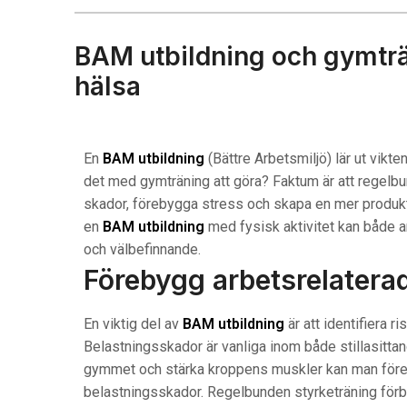
BAM utbildning och gymträni
hälsa
En
BAM utbildning
(Bättre Arbetsmiljö) lär ut vikt
det med gymträning att göra? Faktum är att regelb
skador, förebygga stress och skapa en mer produk
en
BAM utbildning
med fysisk aktivitet kan både an
och välbefinnande.
Förebygg arbetsrelatera
En viktig del av
BAM utbildning
är att identifiera r
Belastningsskador är vanliga inom både stillasitta
gymmet och stärka kroppens muskler kan man före
belastningsskador. Regelbunden styrketräning förbä