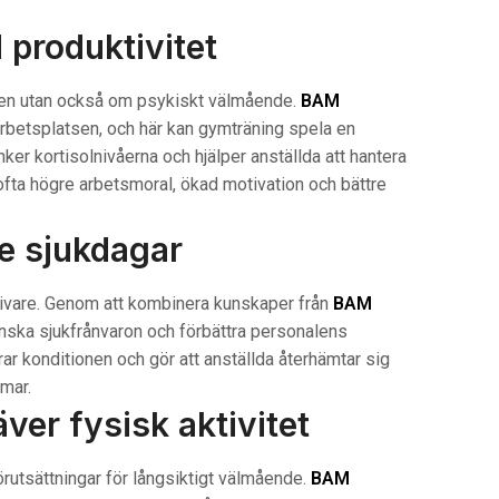
 produktivitet
nden utan också om psykiskt välmående.
BAM
arbetsplatsen, och här kan gymträning spela en
änker kortisolnivåerna och hjälper anställda att hantera
ofta högre arbetsmoral, ökad motivation och bättre
re sjukdagar
givare. Genom att kombinera kunskaper från
BAM
ska sjukfrånvaron och förbättra personalens
ar konditionen och gör att anställda återhämtar sig
omar.
äver fysisk aktivitet
rutsättningar för långsiktigt välmående.
BAM